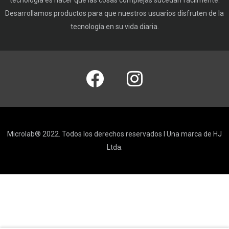
Desarrollamos productos para que nuestros usuarios disfruten de la
tecnología en su vida diaria.
Microlab® 2022. Todos los derechos reservados I Una marca de HJ
Ltda.