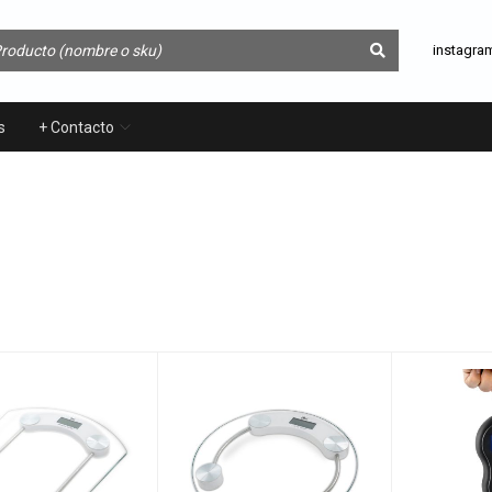
instagra
s
+ Contacto