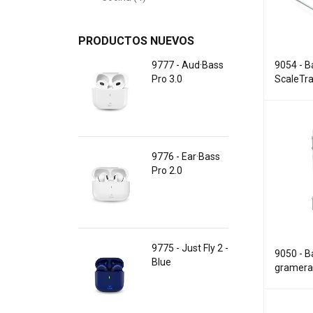
PRODUCTOS NUEVOS
9054 - B
9777 - Aud·Bass
ScaleTr
Pro 3.0
9776 - Ear·Bass
Pro 2.0
9775 - Just Fly 2 -
9050 - B
Blue
gramera