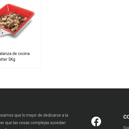
alanza de cocina
atter 5Kg
samos que lo mejor de dedicarse a la
C
cer que las cosas complejas sucedan
So