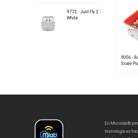
9772 - Just Fly 2 -
White
9056 - B
Scale Pl
En Microlab® pen
tecnología es ha