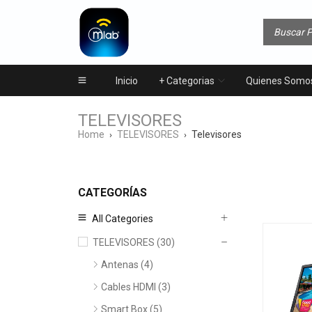
Inicio
+ Categorias
Quienes Somo
TELEVISORES
Home
TELEVISORES
Televisores
›
›
CATEGORÍAS
All Categories
TELEVISORES (30)
Antenas (4)
Cables HDMI (3)
Smart Box (5)