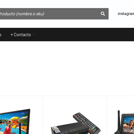
instagra
s
+ Contacto