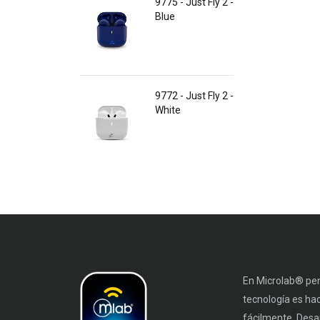
9775 - Just Fly 2 -
Blue
9772 - Just Fly 2 -
White
En Microlab® pen
tecnología es ha
fácilmente. Desa