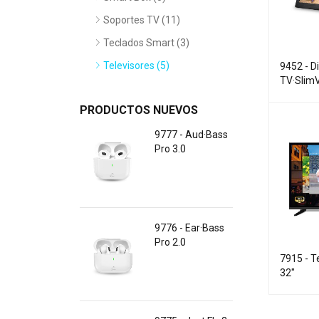
Soportes TV (11)
Teclados Smart (3)
Televisores (5)
9452 - Di
TV·Slim
PRODUCTOS NUEVOS
9777 - Aud·Bass
Pro 3.0
9776 - Ear·Bass
Pro 2.0
7915 - T
32"