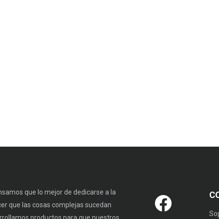
samos que lo mejor de dedicarse a la
C
cer que las cosas complejas sucedan
So
rrollamos productos para que nuestros