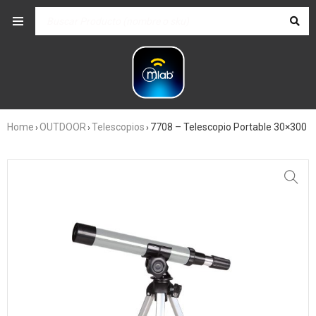
Home
OUTDOOR
Telescopios
7708 – Telescopio Portable 30×300
›
›
›