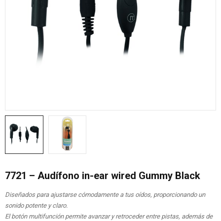
7721 – Audífono in-ear wired Gummy Black
Diseñados para ajustarse cómodamente a tus oídos, proporcionando un
sonido potente y claro.
El botón multifunción permite avanzar y retroceder entre pistas, además de