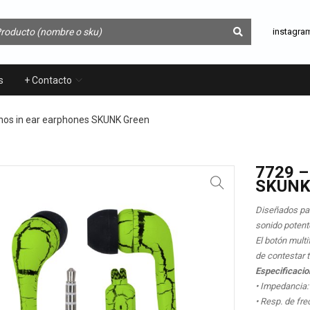
instagra
s
+ Contacto
nos in ear earphones SKUNK Green
7729 –
SKUNK
Diseñados par
sonido potente
El botón mult
de contestar
Especificacio
• Impedancia
• Resp. de fr