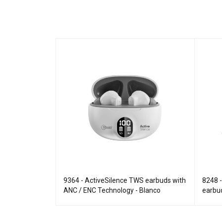
g
9364 - ActiveSilence TWS earbuds with
8248 
ANC / ENC Technology - Blanco
earbud