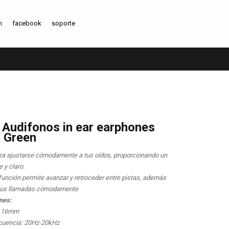
m
facebook
soporte
 Audifonos in ear earphones
 Green
a ajustarse cómodamente a tus oídos, proporcionando un
 y claro.
ifunción permite avanzar y retroceder entre pistas, además
 tus llamadas cómodamente
nes:
: 16mm
ecuencia: 20Hz-20kHz