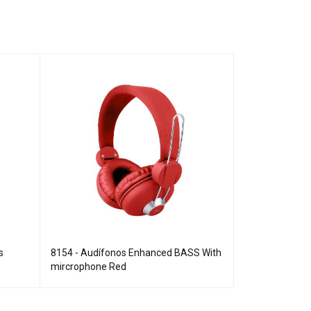
s
8154 - Audífonos Enhanced BASS With
7074 - Audifon
mircrophone Red
Bluetooth mic