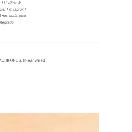
d: 112 dB/mW
ble: 1 m (aprox.)
.5 mm audio jack
ntegrado
AUDIFONOS
,
In-ear wired