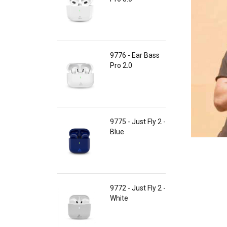
9776 - Ear·Bass
Pro 2.0
9775 - Just Fly 2 -
Blue
9772 - Just Fly 2 -
White