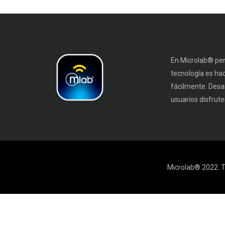
En Microlab® pen
tecnología es ha
fácilmente. Desa
usuarios disfruten
Microlab® 2022. T