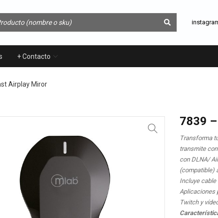
instagra
s
+ Contacto
st Airplay Miror
7839 –
Transforma tu
transmite con
con DLNA/ Airp
(compatible) a
Incluye cable
Aplicaciones 
Twitch y víde
Característic