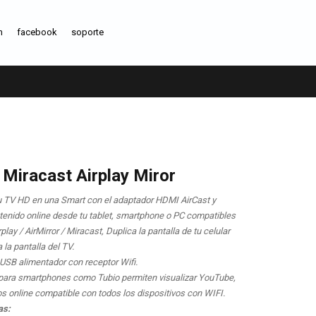
m
facebook
soporte
 Miracast Airplay Miror
 TV HD en una Smart con el adaptador HDMI AirCast y
tenido online desde tu tablet, smartphone o PC compatibles
lay / AirMirror / Miracast, Duplica la pantalla de tu celular
 la pantalla del TV.
 USB alimentador con receptor Wifi.
para smartphones como Tubio permiten visualizar YouTube,
os online compatible con todos los dispositivos con WIFI.
as: