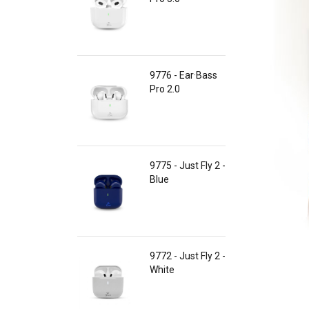
9776 - Ear·Bass
Pro 2.0
9775 - Just Fly 2 -
Blue
9772 - Just Fly 2 -
White