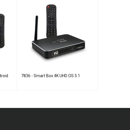
roid
7836 - Smart Box 4K UHD OS 5.1
8943 - Soporte 
17"-42"