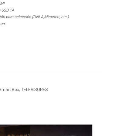
DMI
n USB 1A
otón para selección (DNLA,Miracast, etc.)
con:
Smart Box
,
TELEVISORES