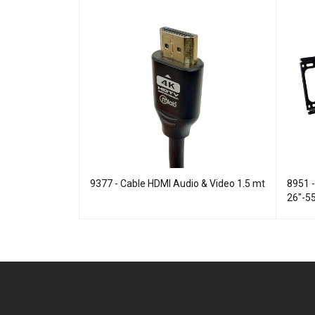
uchpad, para
9377 - Cable HDMI Audio & Video 1.5 mt
8951 -
h
26"-5