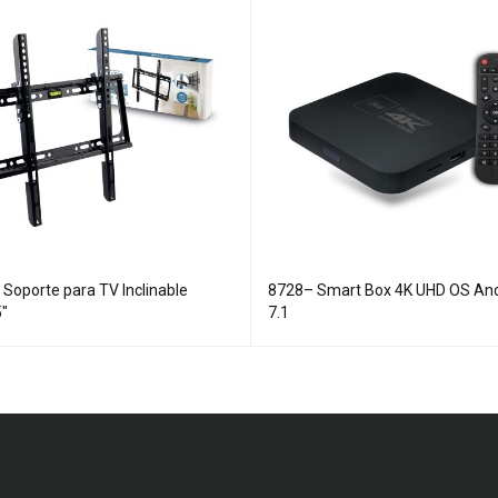
 Soporte para TV Inclinable
8728– Smart Box 4K UHD OS And
5"
7.1