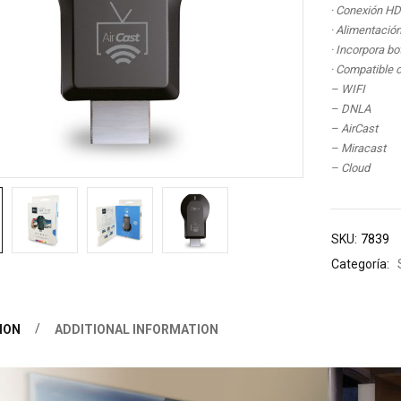
· Conexión H
· Alimentació
· Incorpora b
· Compatible 
– WIFI
– DNLA
– AirCast
– Miracast
– Cloud
SKU:
7839
Categoría:
ION
ADDITIONAL INFORMATION