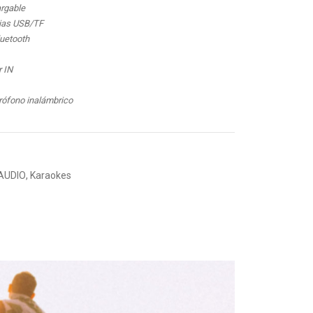
argable
ias USB/TF
uetooth
r IN
rófono inalámbrico
AUDIO
,
Karaokes