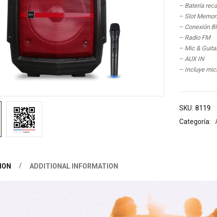
– Batería rec
– Slot Memor
– Conexión Bl
– Radio FM
– Mic & Guita
– AUX IN
– Incluye mic
SKU:
8119
Categoría:
ION
ADDITIONAL INFORMATION