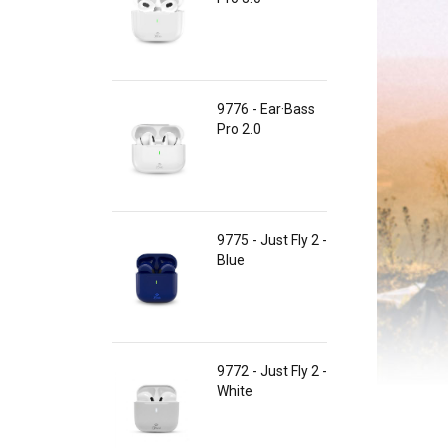
9776 - Ear·Bass
Pro 2.0
9775 - Just Fly 2 -
Blue
9772 - Just Fly 2 -
White