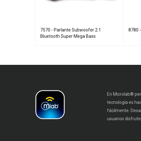
s Linkeable
7570 - Parlante Subwoofer 2.1
8780 
Bluetooth Super Mega Bass
En Microlab® pen
tecnología es ha
fácilmente. Desa
usuarios disfruten