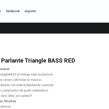
m
facebook
soporte
 Parlante Triangle BASS RED
General
iangleBASS te entega toda la potencia
a cantar y disfrutar tu música…
biente con toda la libertad de conectar
 o dispositivo de audio inalámbrico
cil, libre, sin cables!!!.
as Técnicas
otencia