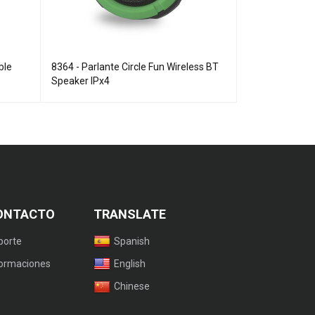
ble
8364 - Parlante Circle Fun Wireless BT
8778 - Parlante Cylinder Bike - Parlan
Speaker IPx4
bicicleta
ONTACTO
TRANSLATE
porte
Spanish
formaciones
English
Chinese