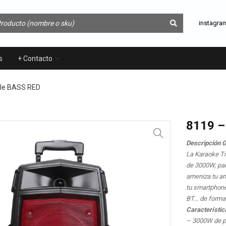
instagra
s
+ Contacto
gle BASS RED
8119 –
Descripción 
La Karaoke Tr
de 3000W, par
ameniza tu am
tu smartphone
BT… de forma fá
Característic
– 3000W de p