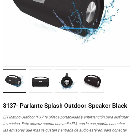
8137- Parlante Splash Outdoor Speaker Black
El Floating Outdoor IPX7 te ofrece portabilidad y entretención para disfrutar
tu música. Este altavoz cuenta con radio FM, con la que podrás escuchar
las emisoras que más te gustan y entrada de audio estéreo, para conectar