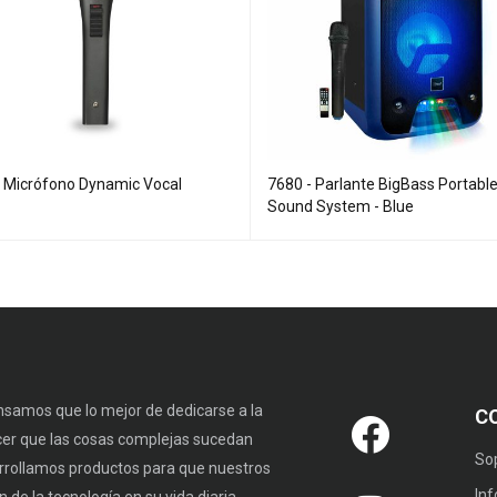
- Micrófono Dynamic Vocal
7680 - Parlante BigBass Portabl
Sound System - Blue
samos que lo mejor de dedicarse a la
C
cer que las cosas complejas sucedan
So
rrollamos productos para que nuestros
In
 de la tecnología en su vida diaria.