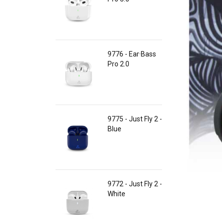
9776 - Ear·Bass
Pro 2.0
9775 - Just Fly 2 -
Blue
9772 - Just Fly 2 -
White