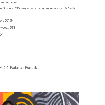
nes técnicas:
nalámbrico BT integrado con rango de recepción de hasta
ón: DC 5V
emorias USB
UX
AUDIO
,
Parlantes Portatiles