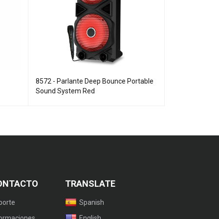
e
8572 - Parlante Deep Bounce Portable
7206 - Parlant
Sound System Red
System Super 
ONTACTO
TRANSLATE
porte
Spanish
formaciones
English