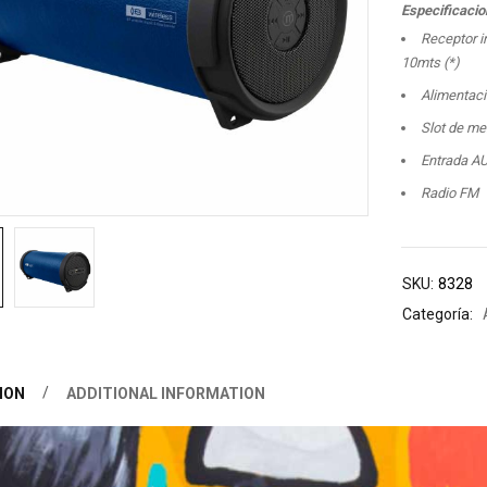
Especificacio
Receptor i
10mts (*)
Alimentaci
Slot de m
Entrada A
Radio FM
SKU:
8328
Categoría:
ION
ADDITIONAL INFORMATION