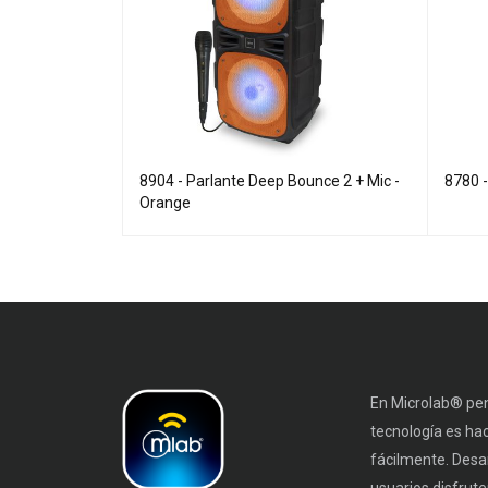
ass2 15"
8904 - Parlante Deep Bounce 2 + Mic -
8780 
Orange
En Microlab® pen
tecnología es ha
fácilmente. Desa
usuarios disfruten