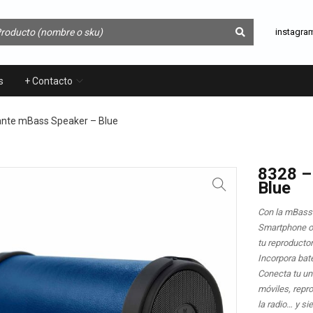
instagra
s
+ Contacto
ante mBass Speaker – Blue
8328 –
Blue
Con la mBass 
Smartphone o 
tu reproducto
Incorpora bate
Conecta tu un
móviles, repr
la radio… y si