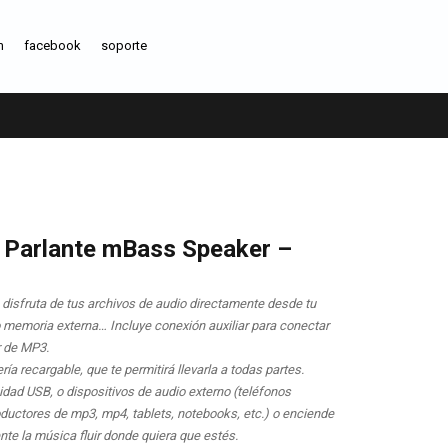
m
facebook
soporte
 Parlante mBass Speaker –
disfruta de tus archivos de audio directamente desde tu
memoria externa… Incluye conexión auxiliar para conectar
r de MP3.
ría recargable, que te permitirá llevarla a todas partes.
idad USB, o dispositivos de audio externo (teléfonos
oductores de mp3, mp4, tablets, notebooks, etc.) o enciende
ente la música fluir donde quiera que estés.