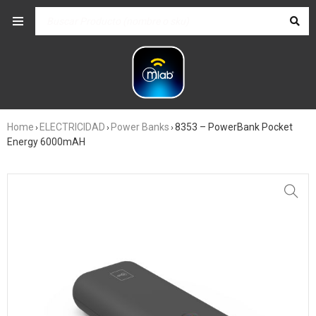
Home
ELECTRICIDAD
Power Banks
8353 – PowerBank Pocket
›
›
›
Energy 6000mAH