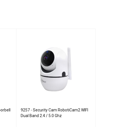
orbell
9257 - Security Cam RobotiCam2 WIFI
9466 - Head Vi
Dual Band 2.4 / 5.0 Ghz
Robotic