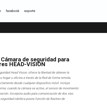
m
facebook
soporte
 Cámara de seguridad para
ores HEAD-VISION
uridad Head Vision, ofrece la libertad de obtener la
su hogar u oficina a través de la Red de forma remota.
ectamente desde cualquier dispositivo móvil. Incluye
arma; cuando la cámara se active, el sensor de movimiento
abación. Incorpora audio para comunicación de dos vías.
seguridad robótica posee función de Rastreo de