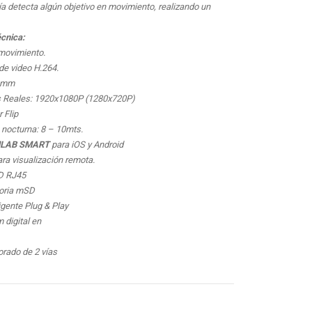
ía detecta algún objetivo en movimiento, realizando un
cnica:
 movimiento.
de video H.264.
.6mm
s Reales: 1920x1080P (1280x720P)
 Flip
n nocturna: 8 – 10mts.
LAB SMART
para iOS y Android
ara visualización remota.
ED RJ45
moria mSD
igente Plug & Play
 digital en
orado de 2 vías