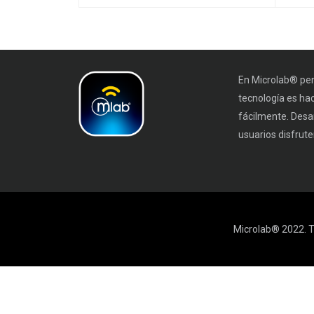
En Microlab® pen
tecnología es ha
fácilmente. Desa
usuarios disfruten
Microlab® 2022. T