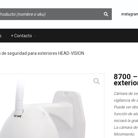
instagra
s
+ Contacto
de seguridad para exteriores HEAD-VISION
8700 –
exteri
Cámara de seg
vigilancia de 
Puede ver dir
función de al
iniciará la gr
La cámara de 
Movimiento.