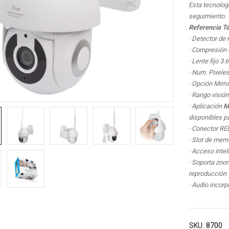
Esta tecnolog
seguimiento.
Referencia Té
· Detector de
· Compresión 
· Lente fijo 3
· Num. Pixele
· Opción Mirror
· Rango visió
· Aplicación
M
disponibles p
· Conector R
· Slot de me
· Acceso intel
· Soporta zoom
reproducción
· Audio incorp
SKU:
8700