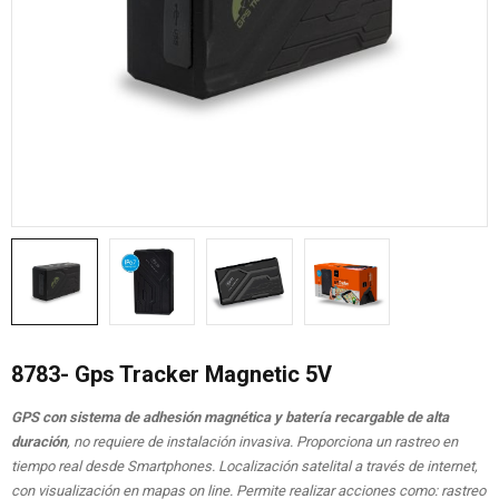
8783- Gps Tracker Magnetic 5V
GPS con sistema de adhesión magnética y batería recargable de alta
duración
, no requiere de instalación invasiva. Proporciona un rastreo en
tiempo real desde Smartphones. Localización satelital a través de internet,
con visualización en mapas on line. Permite realizar acciones como: rastreo