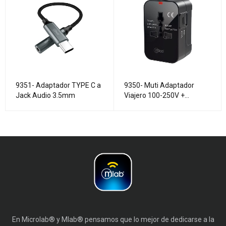
9351- Adaptador TYPE C a
9350- Muti Adaptador
Jack Audio 3.5mm
Viajero 100-250V +
Cargador 15W USB + TYPE
C 2.4A
En Microlab® y Mlab® pensamos que lo mejor de dedicarse a la