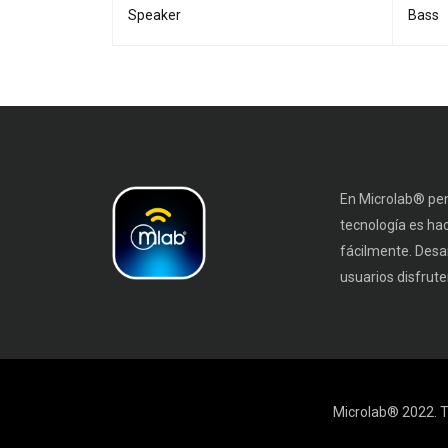
Speaker
Bass
En Microlab® pen
tecnología es ha
fácilmente. Desa
usuarios disfruten
Microlab® 2022. T