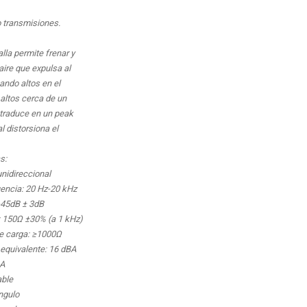
 transmisiones.
lla permite frenar y
aire que expulsa al
ando altos en el
 altos cerca de un
traduce en un peak
al distorsiona el
s:
unidireccional
encia: 20 Hz-20 kHz
 -45dB ± 3dB
: 150Ω ±30% (a 1 kHz)
e carga: ≥1000Ω
 equivalente: 16 dBA
mA
able
ngulo