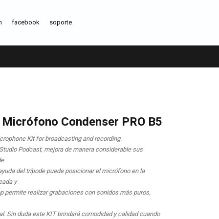
m
facebook
soporte
 Micrófono Condenser PRO B5
rophone Kit for broadcasting and recording.
 Studio Podcast, mejora de manera considerable sus
de
ayuda del trípode puede posicionar el micrófono en la
eada y
 pop permite realizar grabaciones con sonidos más puros,
al. Sin duda este KIT brindará comodidad y calidad cuando