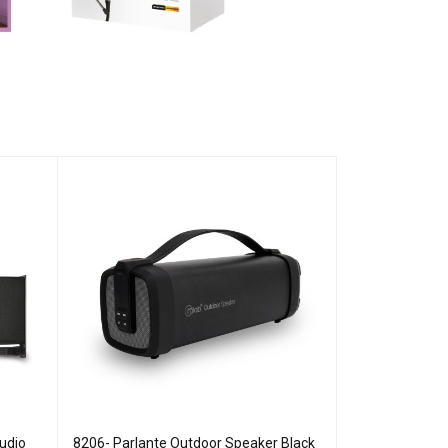
udio
8206- Parlante Outdoor Speaker Black
8319 - Parlante