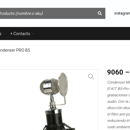
instagra
s
+ Contacto
ondenser PRO B5
9060 –
Condenser Mic
El KIT B5-Pro
grabaciones 
audio. Con la 
dirección des
el filtro anti
reduciendo el
ruido ambient