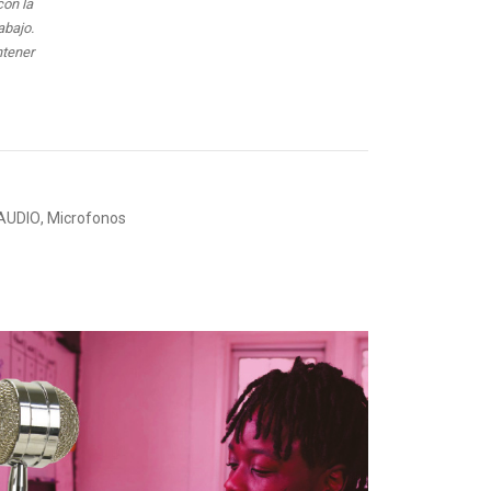
con la
abajo.
tener
AUDIO
,
Microfonos