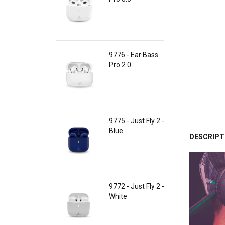
9776 - Ear·Bass
Pro 2.0
9775 - Just Fly 2 -
Blue
DESCRIPT
9772 - Just Fly 2 -
White