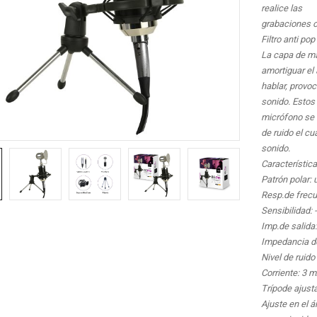
realice las
grabaciones o
Filtro anti pop
La capa de ma
amortiguar el 
hablar, provoc
sonido. Estos
micrófono se 
de ruido el cu
sonido.
Característica
Patrón polar: 
Resp.de frecu
Sensibilidad:
Imp.de salida
Impedancia d
Nivel de ruido
Corriente: 3 
Trípode ajust
Ajuste en el á