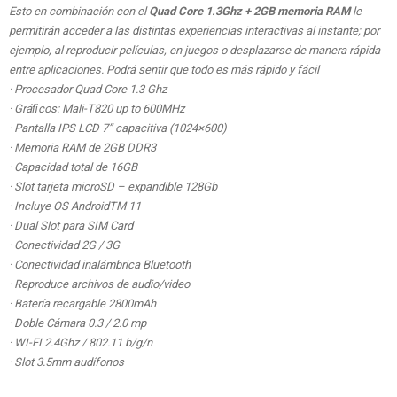
Esto en combinación con el
Quad Core 1.3Ghz + 2GB memoria RAM
le
permitirán acceder a las distintas experiencias interactivas al instante; por
ejemplo, al reproducir películas, en juegos o desplazarse de manera rápida
entre aplicaciones. Podrá sentir que todo es más rápido y fácil
· Procesador Quad Core 1.3 Ghz
· Gráﬁcos: Mali-T820 up to 600MHz
· Pantalla IPS LCD 7” capacitiva (1024×600)
· Memoria RAM de 2GB DDR3
· Capacidad total de 16GB
· Slot tarjeta microSD – expandible 128Gb
· Incluye OS AndroidTM 11
· Dual Slot para SIM Card
· Conectividad 2G / 3G
· Conectividad inalámbrica Bluetooth
· Reproduce archivos de audio/video
· Batería recargable 2800mAh
· Doble Cámara 0.3 / 2.0 mp
· WI-FI 2.4Ghz / 802.11 b/g/n
· Slot 3.5mm audífonos