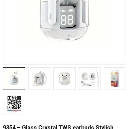
9354 – Glass Crystal TWS earbuds Stylish