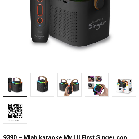
9390 – Mlab karaoke My Lil First Singer con