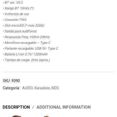
• BT ver.: V5.3
• Rango BT 10mts (*)
• 4 efectos de voz
• Conexión TWS
• Slot microSD (* máx 32Gb)
• Salida para audífonos
• Respuesta Freq.:100Hz-20KHz
• Micrófono recargable – Type C
• Parlante recargable: USB 5V- Type C
• Batería Li-ion 3.7V/ 1200mAh
• Tiempo de carga: 2Hrs (aprox.)
SKU:
9390
Categoría:
AUDIO
,
Karaokes
,
KIDS
DESCRIPTION
ADDITIONAL INFORMATION