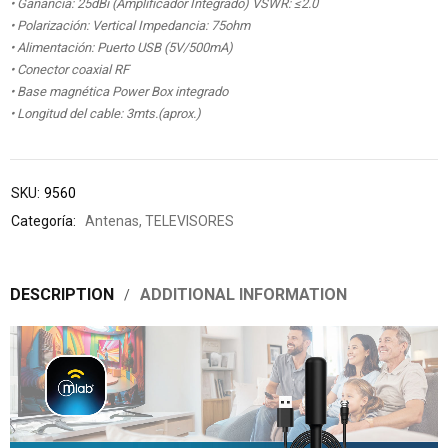
• Ganancia: 25dBi (Amplificador Integrado) VSWR: ≤2.0
• Polarización: Vertical Impedancia: 75ohm
• Alimentación: Puerto USB (5V/500mA)
• Conector coaxial RF
• Base magnética Power Box integrado
• Longitud del cable: 3mts.(aprox.)
SKU:
9560
Categoría:
Antenas
,
TELEVISORES
DESCRIPTION
ADDITIONAL INFORMATION