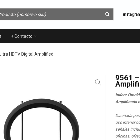
instagra
s
+ Contacto
ltra HDTV Digital Amplified
9561 –
Amplif
Indoor Omnidi
Amplificada 
Diseñada para
uso interior c
señales inclu
oficinas, ofre