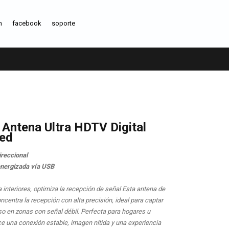
m
facebook
soporte
 Antena Ultra HDTV Digital
ied
reccional
energizada vía USB
 interiores, optimiza la recepción de señal Esta antena de
oncentra la recepción con alta precisión, ideal para captar
so en zonas con señal débil. Perfecta para hogares u
ce una conexión estable, imagen nítida y una experiencia