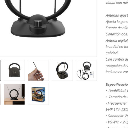
visual con mí
Antenas ajust
Ajusta la gana
Fuente de ali
Conexión coax
Antena digital
la señal en t
calidad.
Con control de
recepción de 
incluso en zo
Especificacio
• Usabilidad: 
• Tamaño de l
• Frecuencia:
VHF 174- 23
• Ganancia: 28
• VSWR: < 2.0