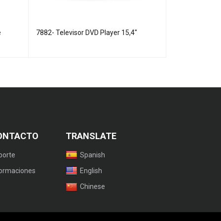
e
7882- Televisor DVD Player 15,4"
8945 - Soporte
17"-55"
ONTACTO
TRANSLATE
porte
Spanish
formaciones
English
Chinese