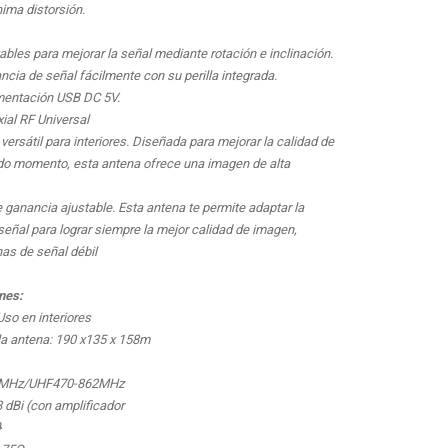
nima distorsión.
ables para mejorar la señal mediante rotación e inclinación.
ncia de señal fácilmente con su perilla integrada.
mentación USB DC 5V.
ial RF Universal
 versátil para interiores. Diseñada para mejorar la calidad de
odo momento, esta antena ofrece una imagen de alta
 ganancia ajustable. Esta antena te permite adaptar la
señal para lograr siempre la mejor calidad de imagen,
nas de señal débil
nes:
Uso en interiores
a antena: 190 x135 x 158m
0MHz/UHF470-862MHz
 dBi (con amplificador
}