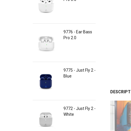
9776 - Ear·Bass
Pro 2.0
9775 - Just Fly 2 -
Blue
DESCRIPT
9772 - Just Fly 2 -
White