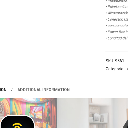
• Impedancia:
• Polarización:
• Alimentació
• Conector: C
• con conector
• Power Box i
• Longitud del
SKU:
9561
Categoría:
ION
ADDITIONAL INFORMATION