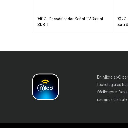
Señal Digital
9407 - Decodificador Señal TV Digital
9077-
ISDB-T
para 
En Microlab® pen
tecnología es ha
fácilmente. Desa
usuarios disfruten