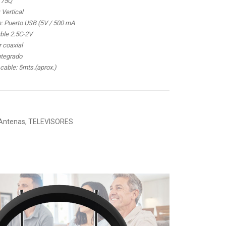
 75Q
 Vertical
n: Puerto USB (5V / 500 mA
able 2.5C-2V
 coaxial
ntegrado
 cable: 5mts.(aprox.)
Antenas
,
TELEVISORES