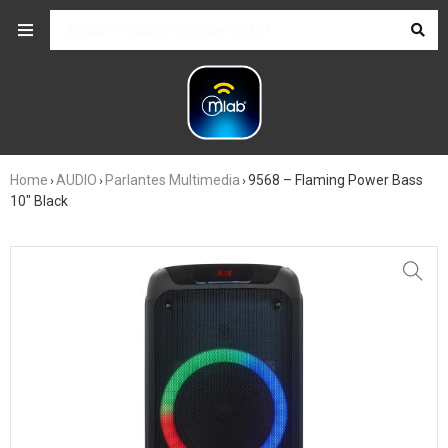
Home
AUDIO
Parlantes Multimedia
9568 – Flaming Power Bass
›
›
›
10″ Black