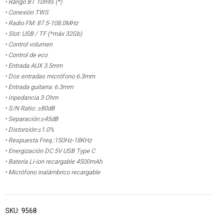
• Rango BT 10mts (*)
• Conexión TWS
• Radio FM: 87.5-108.0MHz
• Slot: USB / TF (*máx 32Gb)
• Control volumen
• Control de eco
• Entrada AUX 3.5mm
• Dos entradas micrófono 6.3mm
• Entrada guitarra: 6.3mm
• Inpedancia 3 Ohm
• S/N Ratio: ≥80dB
• Separación:≥45dB
• Distorsión:≤1.0%
• Respuesta Freq.:150Hz-18KHz
• Energización DC 5V USB Type C
• Batería Li-ion recargable 4500mAh
• Micrófono inalámbrico recargable
SKU:
9568