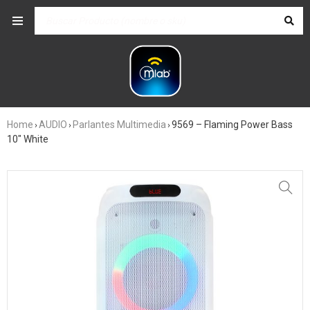
Home
AUDIO
Parlantes Multimedia
9569 – Flaming Power Bass
›
›
›
10″ White