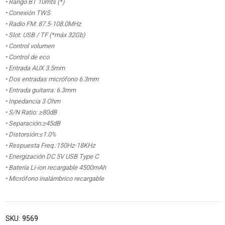
• Rango BT 10mts (*)
• Conexión TWS
• Radio FM: 87.5-108.0MHz
• Slot: USB / TF (*máx 32Gb)
• Control volumen
• Control de eco
• Entrada AUX 3.5mm
• Dos entradas micrófono 6.3mm
• Entrada guitarra: 6.3mm
• Inpedancia 3 Ohm
• S/N Ratio: ≥80dB
• Separación:≥45dB
• Distorsión:≤1.0%
• Respuesta Freq.:150Hz-18KHz
• Energización DC 5V USB Type C
• Batería Li-ion recargable 4500mAh
• Micrófono inalámbrico recargable
SKU:
9569