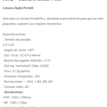
Cámara Digital Portátil
Descubre la cámara KinderPics, diseñada especialmente para que los más
pequeños capturen sus mejores momentos.
Especificaciones
· Tamaño de pantalla:
2.0″ LCD
· Angulo de visión: 160º
· Dist. focal : F2.4,f=3.46mm
· Batería Recargable 400mAh / 3.7V
· Slot tarj. memoria(*) (Max. 32GB)
· Peso: 51.5g (aprox)
· Formatos fotografías: JPG
· Resoluciones: – VGA, 1.3M, 2M, 3M
· Formato video: AVI
· Resoluciones:
-FHD: 1920 x 1080 px
-HD: 1280 x 720px