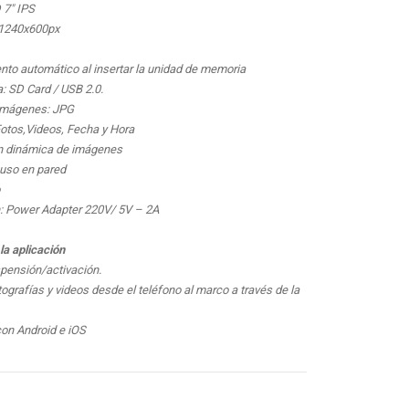
 7″ IPS
 1240x600px
nto automático al insertar la unidad de memoria
a: SD Card / USB 2.0.
 imágenes: JPG
Fotos,Videos, Fecha y Hora
ón dinámica de imágenes
a uso en pared
n: Power Adapter 220V/ 5V – 2A
la aplicación
pensión/activación.
tografías y videos desde el teléfono al marco a través de la
con Android e iOS