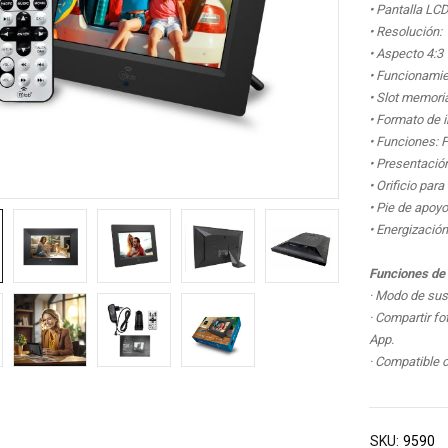
• Pantalla LCD
• Resolución:
• Aspecto 4:3
• Funcionamie
• Slot memori
• Formato de
• Funciones: 
• Presentaci
• Orificio par
• Pie de apoyo
• Energizació
Funciones de 
· Modo de sus
· Compartir fo
App.
· Compatible 
SKU:
9590