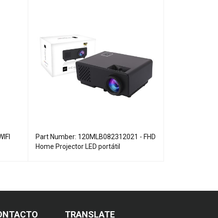
WIFI
Part Number: 120MLB082312021 - FHD
9710 - SmartTu
Home Projector LED portátil
SMART PROJE
ONTACTO
TRANSLATE