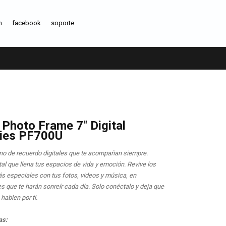
m
facebook
soporte
 Photo Frame 7″ Digital
ies PF700U
eno de recuerdo digitales que te acompañan siempre.
al que llena tus espacios de vida y emoción. Revive los
especiales con tus fotos, videos y música, en
s que te harán sonreír cada día. Solo conéctalo y deja que
hablen por ti.
as: