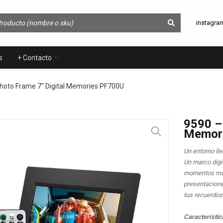
instagra
s
+ Contacto
hoto Frame 7″ Digital Memories PF700U
9590 –
Memor
Un entorno ll
Un marco digit
momentos más 
presentacione
tus recuerdos 
Característic