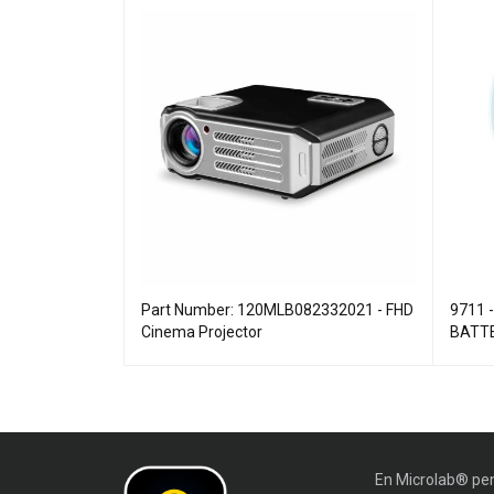
2302021 - Led
Part Number: 120MLB082332021 - FHD
9711 
Cinema Projector
BATT
En Microlab® pen