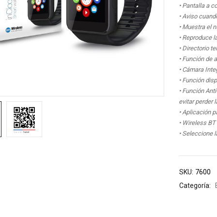
• Pantalla a co
• Aviso cuand
• Muestra el 
• Reproduce l
• Directorio t
• Función de 
• Cámara Inte
• Función dis
• Función Anti
evitar perder 
• Aplicación p
• Wireless BT
• Seleccione l
SKU:
7600
Categoría: