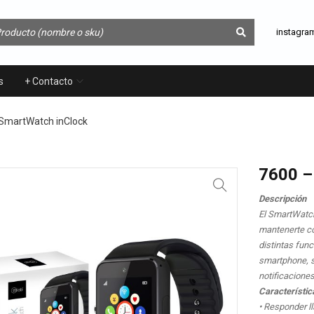
instagra
s
+ Contacto
 SmartWatch inClock
7600 –
Descripción
El SmartWatch 
mantenerte co
distintas fun
smartphone, s
notificacione
Característic
• Responder 