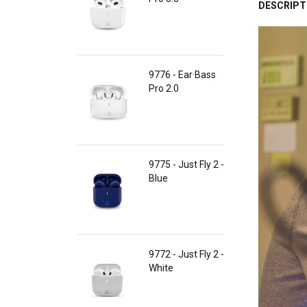
DESCRIPT
9776 - Ear·Bass
Pro 2.0
9775 - Just Fly 2 -
Blue
9772 - Just Fly 2 -
White