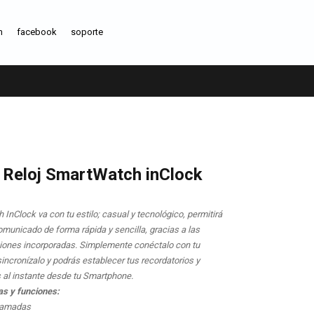
m
facebook
soporte
 Reloj SmartWatch inClock
InClock va con tu estilo; casual y tecnológico, permitirá
municado de forma rápida y sencilla, gracias a las
ciones incorporadas. Simplemente conéctalo con tu
incronízalo y podrás establecer tus recordatorios y
s al instante desde tu Smartphone.
as y funciones:
llamadas