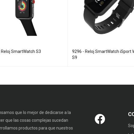
- Reloj SmartWatch S3
9296 - Reloj SmartWatch iSport
S9
samos que lo mejor de dedicarse a la
C
cer que las cosas complejas sucedan
So
rrollamos productos para que nuestros