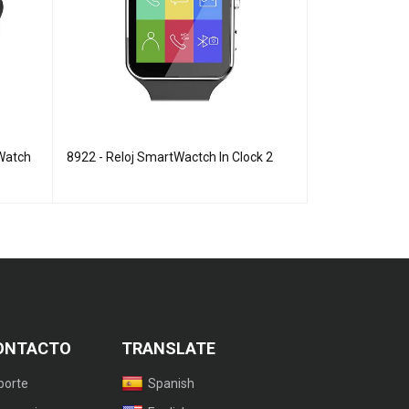
 Watch
8922 - Reloj SmartWactch In Clock 2
8062 - Reloj 
ONTACTO
TRANSLATE
porte
Spanish