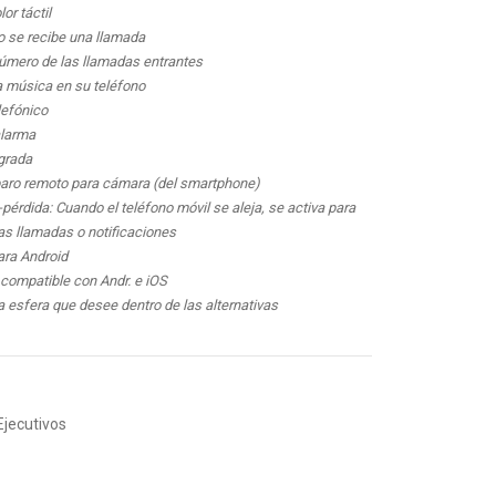
lor táctil
o se recibe una llamada
número de las llamadas entrantes
a música en su teléfono
elefónico
alarma
grada
paro remoto para cámara (del smartphone)
-pérdida: Cuando el teléfono móvil se aleja, se activa para
las llamadas o notificaciones
ara Android
 compatible con Andr. e iOS
a esfera que desee dentro de las alternativas
Ejecutivos