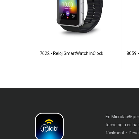
ch EJECUTIVE
7622 - Reloj SmartWatch inClock
8059 
En Microlab® pen
tecnología es ha
fácilmente. Desa