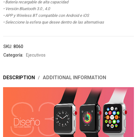
• Batería recargable de alta capacidad
• Versión Bluetooth 3.0 , 4.0
• APP y Wireless BT compatible con Android e iOS
• Seleccione la esfera que desee dentro de las alternativas
SKU:
8060
Categoría:
Ejecutivos
DESCRIPTION
ADDITIONAL INFORMATION