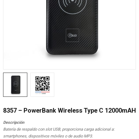
8357 – PowerBank Wireless Type C 12000mAH
Descripción
Batería de respaldo con slot USB, proporciona carga adicional a:
smartphones, dispositivos móviles o de audio MP3.