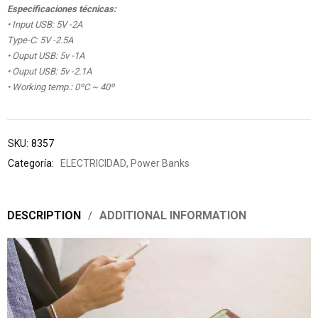
Especificaciones técnicas:
• Input USB: 5V -2A
Type-C: 5V -2.5A
• Ouput USB: 5v -1A
• Ouput USB: 5v -2.1A
• Working temp.: 0ºC ~ 40º
SKU:
8357
Categoría:
ELECTRICIDAD
,
Power Banks
DESCRIPTION
ADDITIONAL INFORMATION