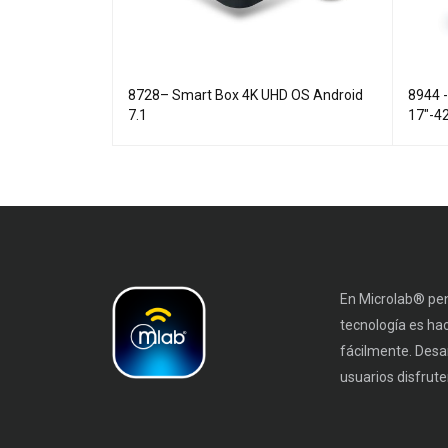
nclinable
8728– Smart Box 4K UHD OS Android
8944 -
7.1
17"-4
En Microlab® pen
tecnología es ha
fácilmente. Desa
usuarios disfruten