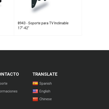
8943 - Soporte para TV Inclinable
9078- Teclado
17"-42"
Smart TV - Sm
ONTACTO
TRANSLATE
porte
Spanish
formaciones
English
Chinese