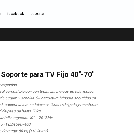
m
facebook
soporte
Soporte para TV Fijo 40″-70″
 espacios
sal compatible con con todas las marcas de televisores,
ás seguro y sencillo. Su estructura brindará seguridad en
d requiera ubicar su televisor. Diseño delgado y resistente
 de peso de hasta 50kg.
antalla sugerido: 40″ ~ 70 “Máx.
 con VESA 600×400
 de carga: 50 kg (110 libras)