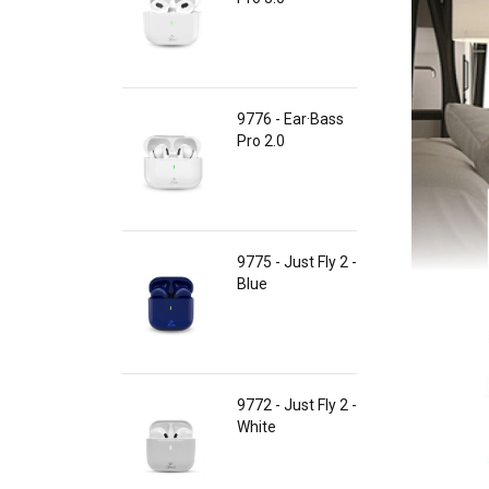
9776 - Ear·Bass
Pro 2.0
9775 - Just Fly 2 -
Blue
9772 - Just Fly 2 -
White