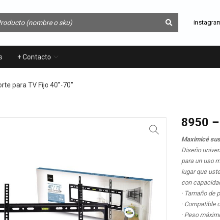
instagra
s
+ Contacto
rte para TV Fijo 40″-70″
8950 – 
Maximicé sus
Diseño univer
para un uso m
lugar que uste
con capacidad
· Tamaño de p
· Compatible
· Peso máximo