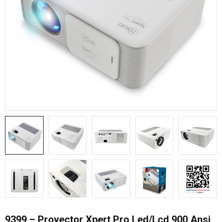
9399 – Proyector Xpert Pro Led/Lcd 900 Ansi