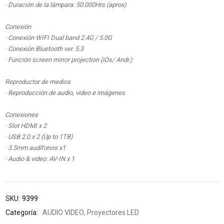
· Duración de la lámpara: 50.000Hrs (aprox)
Conexión
· Conexión WIFI Dual band 2.4G / 5.0G
· Conexión Bluetooth ver. 5.3
· Función screen mirror projection (iOs/ Andr.)
Reproductor de medios
· Reproducción de audio, video e imágenes
Conexiones
· Slot HDMI x 2
· USB 2.0 x 2 (Up to 1TB)
· 3.5mm audífonos x1
· Audio & video: AV-IN x 1
SKU:
9399
Categoría:
AUDIO VIDEO
,
Proyectores LED