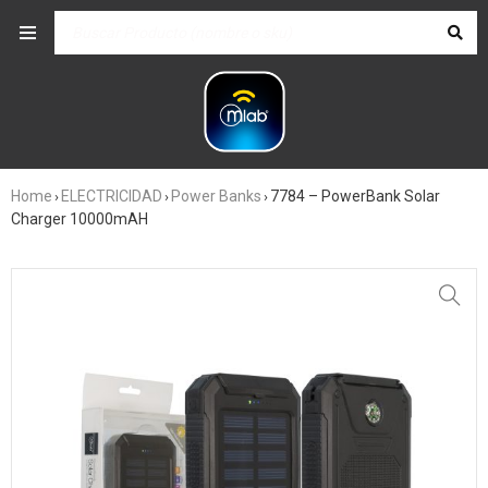
Home
ELECTRICIDAD
Power Banks
7784 – PowerBank Solar
›
›
›
Charger 10000mAH